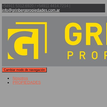
+54911 5312.6920 / +54911 4414.7214 |
info@grinbergpropiedades.com.ar
Cambiar modo de navegación
Nosotros
PROPIEDADES